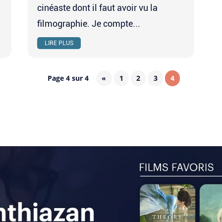
cinéaste dont il faut avoir vu la
filmographie. Je compte...
LIRE PLUS
Page 4 sur 4
«
1
2
3
4