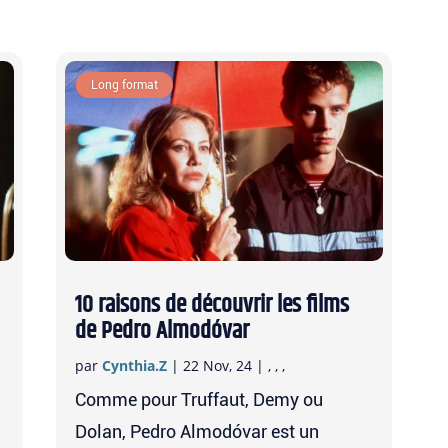
À la une
Long format
10 raisons de découvrir les films
de Pedro Almodóvar
par
Cynthia.Z
|
22 Nov, 24
|
,
,
,
Comme pour Truffaut, Demy ou
Dolan, Pedro Almodóvar est un