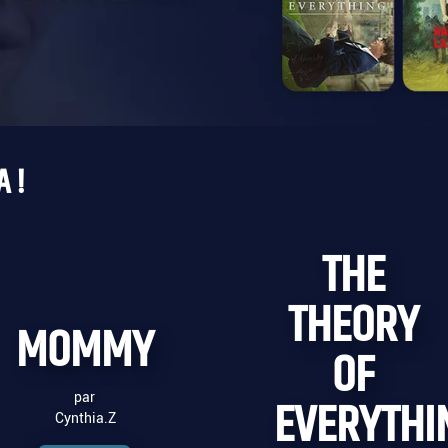
 !
THE
THEORY
MOMMY
OF
par
EVERYTHI
Cynthia.Z