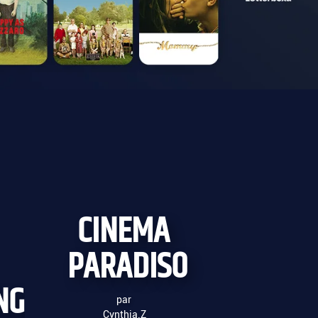
CINEMA
PARADISO
NG
par
Cynthia.Z