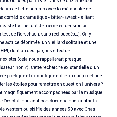
rdus ou usés par la vie. Dans ce onzième long
ndeurs de l’être humain avec la mélancolie de
e comédie dramatique « bitter-sweet » alliant
inéaste tourne tout de même en dérision un
n test de Rorschach, sans réel succès…). On y
e actrice déprimée, un vieillard solitaire et une
i HPI, dont un des garçons effectue
 exister (cela nous rappellerait presque
sateur, non ?). Cette recherche existentielle d’un
ère poétique et romantique entre un garçon et une
der les étoiles pour remettre en question l’univers ?
sont magnifiquement accompagnées par la musique
e Desplat, qui vient ponctuer quelques instants
le western ou skiffle des années 50 avec Chas