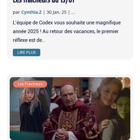
Les fraicheurs du 13/01
par
Cynthia.Z
|
30 Jan, 25
|
,
,
L’équipe de Codex vous souhaite une magnifique
année 2025 ! Au retour des vacances, le premier
réflexe est de...
LIRE PLUS
À la une
Les Fraicheurs