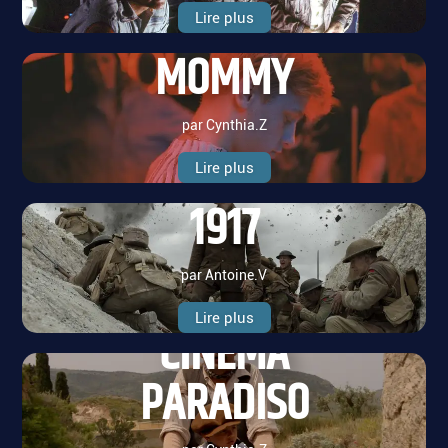
Lire plus
MOMMY
par Cynthia.Z
Lire plus
1917
par Antoine.V
Lire plus
CINEMA
PARADISO