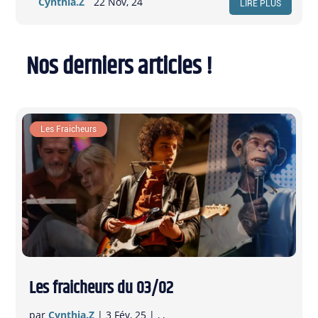
par
Cynthia.Z
|
22 Nov, 24
|
,
,
,
LIRE PLUS
Nos derniers articles !
À la une
Les Fraicheurs
Les fraicheurs du 03/02
par
Cynthia.Z
|
3 Fév, 25
|
,
,