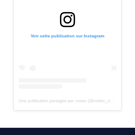
Voir cette publication sur Instagram
Une publication partagée par ᴄᴏᴅᴇx (@codex_cine)