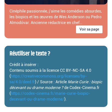
Cinéphile passionnée, j’aime les comédies absurdes,
les biopics et les œuvres de Wes Anderson ou Pedro
Almodóvar. Ancienne rédactrice en chef…
Voir sa page
Réutiliser le texte ?
Crédit à insérer :
Contenu soumis à la licence CC BY-NC-SA 4.0
(
https://creativecommons.org/licenses/by-
sa/4.0/deed.fr
) / Source : Article
Marie Curie : biopic
décevant ou drame moderne ?
de Codex-Cinema.fr
(
https://codex-cinema.fr/marie-curie-biopic-
decevant-ou-drame-moderne/
).