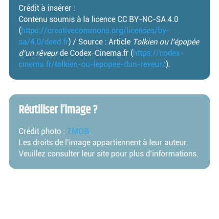
Crédit à insérer :
Contenu soumis à la licence CC BY-NC-SA 4.0
(
https://creativecommons.org/licenses/by-
sa/4.0/deed.fr
) / Source : Article
Tolkien ou l’épopée
d’un rêveur
de Codex-Cinema.fr (
https://codex-
cinema.fr/tolkien-ou-lepopee-dun-reveur/
).
Réutiliser l’image ?
Crédit photo :
TMDB
.
Les droits de l’image appartiennent à leur auteur.
Veuillez consulter leur site pour plus d’informations.